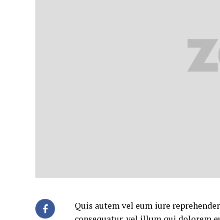
Quis autem vel eum iure reprehenderi
consequatur, vel illum qui dolorem e