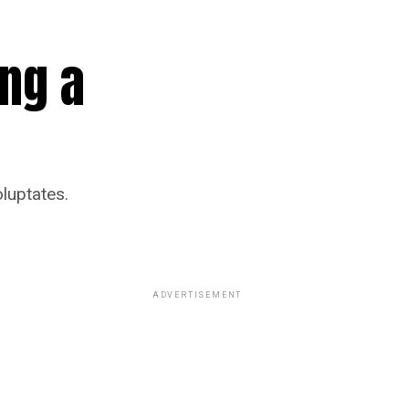
ng a
luptates.
ADVERTISEMENT