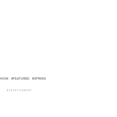
SHION
FEATURED
SPRING
ADVERTISEMENT