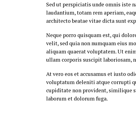
Sed ut perspiciatis unde omnis iste
laudantium, totam rem aperiam, eaque 
architecto beatae vitae dicta sunt exp
Neque porro quisquam est, qui dolore
velit, sed quia non numquam eius mo
aliquam quaerat voluptatem. Ut eni
ullam corporis suscipit laboriosam, 
At vero eos et accusamus et iusto od
voluptatum deleniti atque corrupti q
cupiditate non provident, similique su
laborum et dolorum fuga.