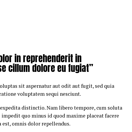
olor in reprehenderit in
se cillum dolore eu fugiat”
ptas sit aspernatur aut odit aut fugit, sed quia
ratione voluptatem sequi nesciunt.
 expedita distinctio. Nam libero tempore, cum soluta
il impedit quo minus id quod maxime placeat facere
est, omnis dolor repellendus.