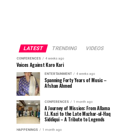
LATEST
TRENDING
VIDEOS
CONFERENCES
4 weeks ago
Voices Against Karo Kari
ENTERTAINMENT
4 weeks ago
Spanning Forty Years of Music –
Afshan Ahmed
CONFERENCES
1 month ago
A Journey of Mission: From Allama
I.I. Kazi to the Late Mazhar-ul-Haq
Siddiqui – A Tribute to Legends
HAPPENINGS
1 month ago