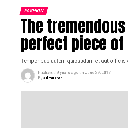
FASHION
The tremendous 
perfect piece of
Temporibus autem quibusdam et aut officiis d
Published
9 years ago
on
June 29, 2017
By
admaster