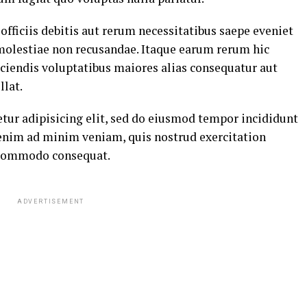
ficiis debitis aut rerum necessitatibus saepe eveniet
 molestiae non recusandae. Itaque earum rerum hic
eiciendis voluptatibus maiores alias consequatur aut
llat.
tur adipisicing elit, sed do eiusmod tempor incididunt
 enim ad minim veniam, quis nostrud exercitation
a commodo consequat.
ADVERTISEMENT