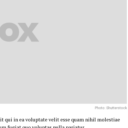
Photo: Shutterstock
t qui in ea voluptate velit esse quam nihil molestiae
um fugiat quo voluptas nulla pariatur.